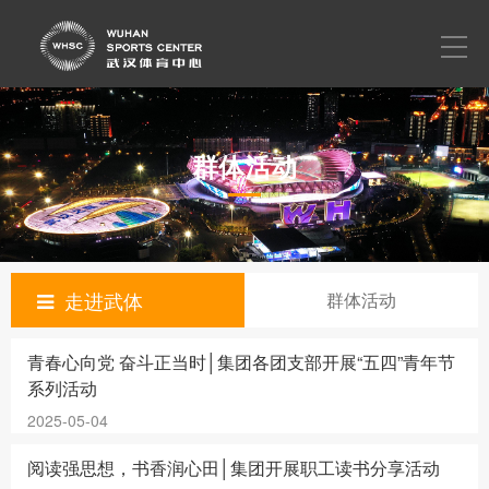
首页
走进武体
新闻中心
群体活动
党群建设
演出赛事
走进武体
群体活动
营销活动
文化活动
青春心向党 奋斗正当时│集团各团支部开展“五四”青年节
系列活动
2025-05-04
阅读强思想，书香润心田│集团开展职工读书分享活动