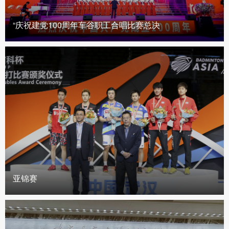
“庆祝建党100周年车谷职工合唱比赛总决
亚锦赛