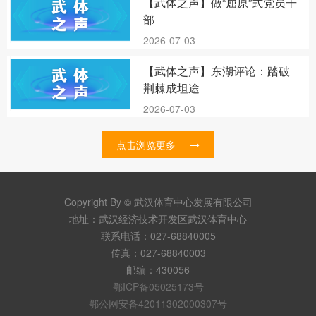
【武体之声】做“屈原”式党员干
部
2026-07-03
【武体之声】东湖评论：踏破
荆棘成坦途
2026-07-03
点击浏览更多
Copyright By © 武汉体育中心发展有限公司
地址：武汉经济技术开发区武汉体育中心
联系电话：027-68840005
传真：027-68840003
邮编：430056
鄂ICP备05025173号
鄂公网安备42011302000307号