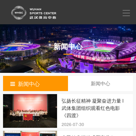
首页
走进武体
新闻中心
新闻中心
党群建设
演出赛事
新闻中心
新闻中心
营销活动
文化活动
弘扬长征精神 凝聚奋进力量 ǀ
武体集团组织观看红色电影
《四渡》
2026-07-30